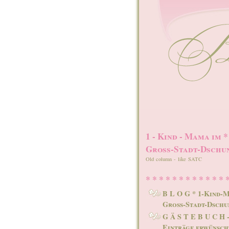
1 - Kind - Mama im *
Gross-Stadt-Dschu
Old column - like SATC
* * * * * * * * * * * * 
B L O G * 1-Kind-
Gross-Stadt-Dschu
G Ä S T E B U C H 
Einträge erwünscht