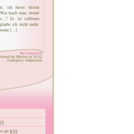
t, ich hasse diesen
. Was kauft man, womit
en…? Es ist schlimm
glaube ich nicht mehr.
d wenn […]
No Comment
osted by Marion at 18:11
Category: Allgemein
SS
e als
RSS