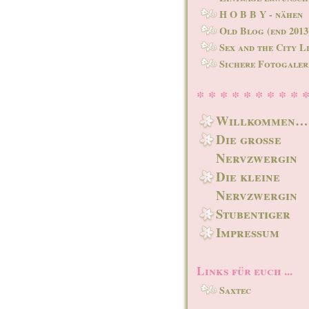
H O B B Y - nähen
Old Blog (end 2013
Sex and the City L
Sichere Fotogaler
* * * * * * * * * 
Willkommen…
Die große
Nervzwergin
Die kleine
Nervzwergin
Stubentiger
Impressum
Links für euch ...
Saxtec