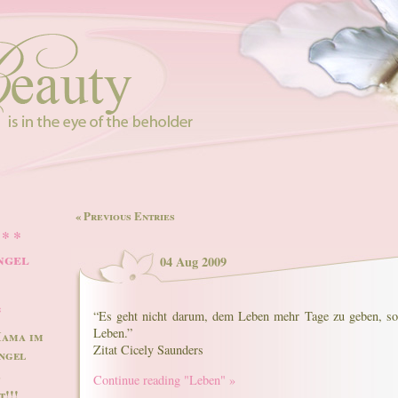
« Previous Entries
 * *
ngel
04 Aug 2009
*
“Es geht nicht darum, dem Leben mehr Tage zu geben, s
Leben.”
Mama im
Zitat Cicely Saunders
ngel
-
Continue reading "Leben" »
!!!